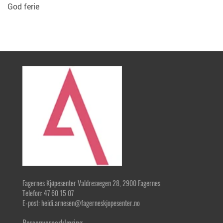
God ferie
Fagernes Kjøpesenter Valdresvegen 28, 2900 Fagernes
Telefon: 47 60 15 07
E-post: heidi.arnesen@fagerneskjopesenter.no
Personvernerklæring