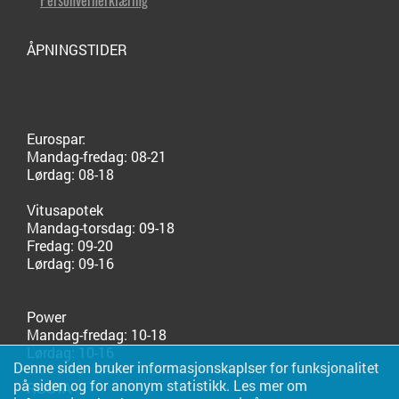
ÅPNINGSTIDER
Eurospar:
Mandag-fredag: 08-21
Lørdag: 08-18
Vitusapotek
Mandag-torsdag: 09-18
Fredag: 09-20
Lørdag: 09-16
Power
Mandag-fredag: 10-18
Lørdag: 10-16
Denne siden bruker informasjonskaplser for funksjonalitet
på siden og for anonym statistikk. Les mer om
RUSTA