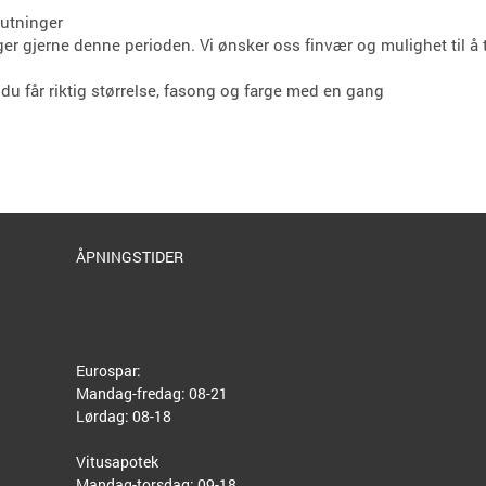
lutninger
r gjerne denne perioden. Vi ønsker oss finvær og mulighet til å t
 du får riktig størrelse, fasong og farge med en gang
ÅPNINGSTIDER
Eurospar:
Mandag-fredag: 08-21
Lørdag: 08-18
Vitusapotek
Mandag-torsdag: 09-18