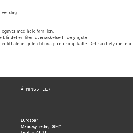
 hver dag
ulegaver med hele familien.
e blir det en liten overraskelse til de yngste
er litt alene i julen til oss på en kopp kaffe. Det kan bety mer enn
ÅPNINGSTIDER
Eurospar:
Mandag-fredag: 08-21
Lørdag: 08-18