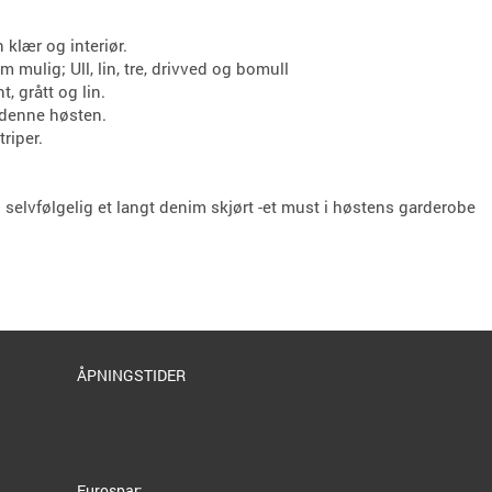
 klær og interiør.
 mulig; Ull, lin, tre, drivved og bomull
, grått og lin.
 denne høsten.
riper.
 selvfølgelig et langt denim skjørt -et must i høstens garderobe
ÅPNINGSTIDER
Eurospar: